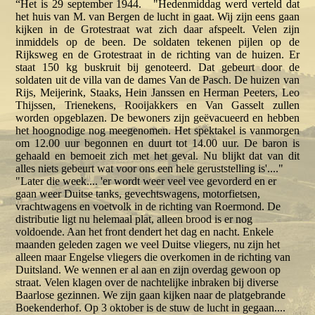
“Het is 29 september 1944. "Hedenmiddag werd verteld dat
het huis van M. van Bergen de lucht in gaat. Wij zijn eens gaan
kijken in de Grotestraat wat zich daar afspeelt. Velen zijn
inmiddels op de been. De soldaten tekenen pijlen op de
Rijksweg en de Grotestraat in de richting van de huizen. Er
staat 150 kg buskruit bij genoteerd. Dat gebeurt door de
soldaten uit de villa van de dames Van de Pasch. De huizen van
Rijs, Meijerink, Staaks, Hein Janssen en Herman Peeters, Leo
Thijssen, Trienekens, Rooijakkers en Van Gasselt zullen
worden opgeblazen. De bewoners zijn geëvacueerd en hebben
het hoognodige nog meegenomen. Het spektakel is vanmorgen
om 12.00 uur begonnen en duurt tot 14.00 uur. De baron is
gehaald en bemoeit zich met het geval. Nu blijkt dat van dit
alles niets gebeurt wat voor ons een hele geruststelling is'...."
"Later die week.... 'er wordt weer veel vee gevorderd en er
gaan weer Duitse tanks, gevechtswagens, motorfietsen,
vrachtwagens en voetvolk in de richting van Roermond. De
distributie ligt nu helemaal plat, alleen brood is er nog
voldoende. Aan het front dendert het dag en nacht. Enkele
maanden geleden zagen we veel Duitse vliegers, nu zijn het
alleen maar Engelse vliegers die overkomen in de richting van
Duitsland. We wennen er al aan en zijn overdag gewoon op
straat. Velen klagen over de nachtelijke inbraken bij diverse
Baarlose gezinnen. We zijn gaan kijken naar de platgebrande
Boekenderhof. Op 3 oktober is de stuw de lucht in gegaan....