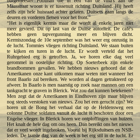
burgemeester Poolman die in een van de villa's aan de
Maasstraat woont is er tussenuit richting Duitsland. Hij heeft
zelfs zijn hele huisraad achter gelaten. Duitsers gaan langs de
deuren en vorderen fietsen voor het front.”
“Het is eigenlijk kermis maar die wordt al enkele jaren niet
meer gevierd. Dit op last van de Duitse autoriteit. De café's
hebben geen tapvergunning meer en blijven dicht.
Kermiszondag de 10e september was het weer erg onrustig in
de lucht. Tommies vliegen richting Duitsland. We staan buiten
te kijken en turen in de lucht. Er wordt verteld dat het
Ruhrgebied erg is getroffen. Ja, we horen elke dag veel
gerommel in oostelijke richting. Op Soeterbeek zijn enkele
brandbommen gevallen. We hebben nieuws gehoord dat de
Amerikanen onze kant uitkomen maar weten niet wanneer het
front Baarlo zal bereiken. We worden al dagen getrakteerd op
afweer. In Baarlo is men naarstig op zoek naar mannen om een
tankgracht te graven in Blerick. Wat zou dat kunnen betekenen?
Men zegt dat de Amerikanen in Eindhoven zijn maar blijven
nog steeds verstoken van nieuws. Zou het een gerucht zijn? We
horen uit de Bong het verhaal dat op de Heldensweg een
colonne Duitse soldaten vanuit de lucht is beschoten door een
Engelse vlieger. In Blerick horen we ontploffingen van huizen.
Het knalt de hele dag om ons heen. Dan bereikt ons het nieuws
dat er veel wordt ingebroken. Vooral bij Rijksduitsers en NSB-
leden. De laatste dag van de week is het erg stil in de lucht. Er