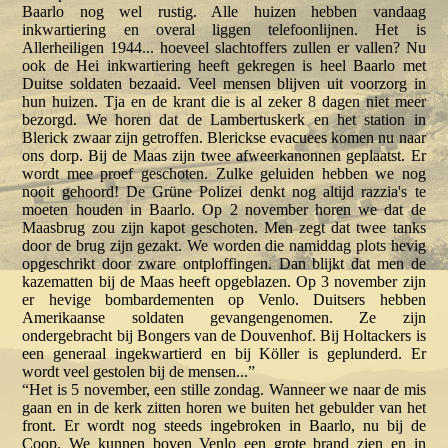
Baarlo nog wel rustig. Alle huizen hebben vandaag
inkwartiering en overal liggen telefoonlijnen. Het is
Allerheiligen 1944... hoeveel slachtoffers zullen er vallen? Nu
ook de Hei inkwartiering heeft gekregen is heel Baarlo met
Duitse soldaten bezaaid. Veel mensen blijven uit voorzorg in
hun huizen. Tja en de krant die is al zeker 8 dagen niet meer
bezorgd. We horen dat de Lambertuskerk en het station in
Blerick zwaar zijn getroffen. Blerickse evacuees komen nu naar
ons dorp. Bij de Maas zijn twee afweerkanonnen geplaatst. Er
wordt mee proef geschoten. Zulke geluiden hebben we nog
nooit gehoord! De Grüne Polizei denkt nog altijd razzia's te
moeten houden in Baarlo. Op 2 november horen we dat de
Maasbrug zou zijn kapot geschoten. Men zegt dat twee tanks
door de brug zijn gezakt. We worden die namiddag plots hevig
opgeschrikt door zware ontploffingen. Dan blijkt dat men de
kazematten bij de Maas heeft opgeblazen. Op 3 november zijn
er hevige bombardementen op Venlo. Duitsers hebben
Amerikaanse soldaten gevangengenomen. Ze zijn
ondergebracht bij Bongers van de Douvenhof. Bij Holtackers is
een generaal ingekwartierd en bij Köller is geplunderd. Er
wordt veel gestolen bij de mensen...”
“Het is 5 november, een stille zondag. Wanneer we naar de mis
gaan en in de kerk zitten horen we buiten het gebulder van het
front. Er wordt nog steeds ingebroken in Baarlo, nu bij de
Coop. We kunnen boven Venlo een grote brand zien en in