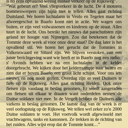
is nu eens opvallend weinig militair verkeer op de Rijksweg”.
“Wat gebeurt er? Veel vliegverkeer in de lucht. De 4 motoren
bommenwerpers zijn bijna niet te tellen. Alles gaat richting
Duitsland. We horen luchtalarm in Venlo en Tegelen maar het
afweergeschut in Baarlo komt niet in actie. We wagen ons
buiten, er zijn veel volwassenen en kinderen op de straat. Alles
tuurt in de lucht. Ons bereikt het nieuws dat parachutisten zijn
geland ter hoogte van Nijmegen. Zou dat betekenen dat de
Tommie deze week al voor onze deur staat? De dag later is het
opvallend stil. We horen het gerucht dat de Tommies in
Valkenswaard en Sittard zijn. We blijven verstoken van een
juiste berichtgeving want wie heeft er in Baarlo nog een radio.
s' Avonds hebben we na een luchtalarm in de kelder
doorgebracht. We kijken door het kelderraampje naar buiten en
zien dat er boven Baarlo een groot licht schijnt. Voor ons iets
nieuws en nog nooit gezien. Overdag zijn er veel Duitsers te
fiets op de Rijksweg. Alles gaat richting Helden. Ook onze
fietsen zijn vandaag in beslag genomen. Er wordt aangeraden
om fietsen uit elkaar te draaien want onderdelen nemen de
Duitse soldaten niet mee. In de Vergelt hebben de Duitsers alle
varkens in beslag genomen. De laatste dag van de week is er
veel oorlogstuig op de Rijksweg. We tellen wel zeker zo'n 2000
Duitse soldaten te voet. Het voetvolk wordt afgewisseld met
vrachtwagens, tanks en kanonnen. Ze trekken in de richting van
het zuiden. Alles wijst erop dat de Tommie komt…”