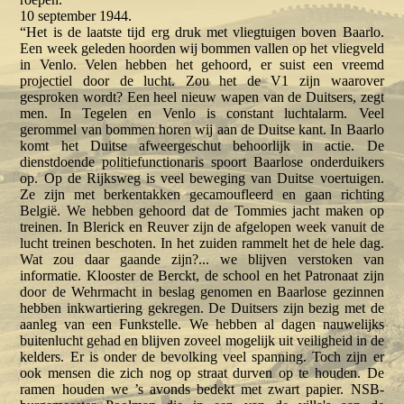
10 september 1944.
“Het is de laatste tijd erg druk met vliegtuigen boven Baarlo.
Een week geleden hoorden wij bommen vallen op het vliegveld
in Venlo. Velen hebben het gehoord, er suist een vreemd
projectiel door de lucht. Zou het de V1 zijn waarover
gesproken wordt? Een heel nieuw wapen van de Duitsers, zegt
men. In Tegelen en Venlo is constant luchtalarm. Veel
gerommel van bommen horen wij aan de Duitse kant. In Baarlo
komt het Duitse afweergeschut behoorlijk in actie. De
dienstdoende politiefunctionaris spoort Baarlose onderduikers
op. Op de Rijksweg is veel beweging van Duitse voertuigen.
Ze zijn met berkentakken gecamoufleerd en gaan richting
België. We hebben gehoord dat de Tommies jacht maken op
treinen. In Blerick en Reuver zijn de afgelopen week vanuit de
lucht treinen beschoten. In het zuiden rammelt het de hele dag.
Wat zou daar gaande zijn?... we blijven verstoken van
informatie. Klooster de Berckt, de school en het Patronaat zijn
door de Wehrmacht in beslag genomen en Baarlose gezinnen
hebben inkwartiering gekregen. De Duitsers zijn bezig met de
aanleg van een Funkstelle. We hebben al dagen nauwelijks
buitenlucht gehad en blijven zoveel mogelijk uit veiligheid in de
kelders. Er is onder de bevolking veel spanning. Toch zijn er
ook mensen die zich nog op straat durven op te houden. De
ramen houden we ’s avonds bedekt met zwart papier. NSB-