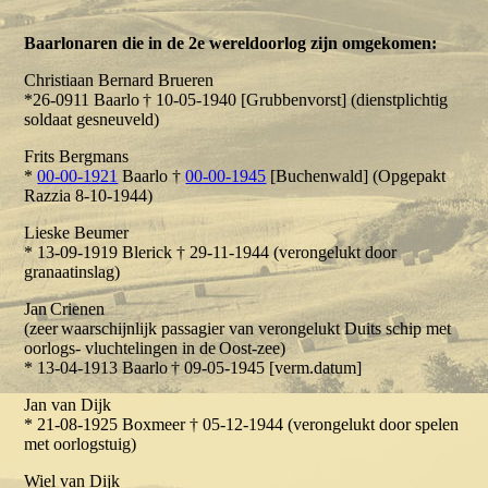
Baarlonaren die in de 2e wereldoorlog zijn omgekomen:
Christiaan Bernard Brueren
*26-0911 Baarlo † 10-05-1940 [Grubbenvorst] (dienstplichtig
soldaat gesneuveld)
Frits Bergmans
*
00-00-1921
Baarlo †
00-00-1945
[Buchenwald] (Opgepakt
Razzia 8-10-1944)
Lieske Beumer
* 13-09-1919 Blerick † 29-11-1944 (verongelukt door
granaatinslag)
Jan Crienen
(zeer waarschijnlijk passagier van verongelukt Duits schip met
oorlogs- vluchtelingen in de Oost-zee)
* 13-04-1913 Baarlo † 09-05-1945 [verm.datum]
Jan van Dijk
* 21-08-1925 Boxmeer † 05-12-1944 (verongelukt door spelen
met oorlogstuig)
Wiel van Dijk