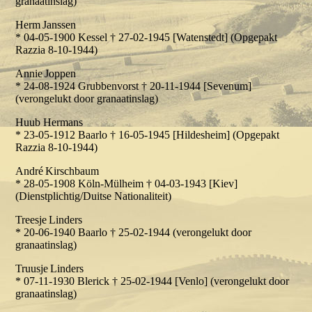
granaatinslag)
Herm Janssen
* 04-05-1900 Kessel † 27-02-1945 [Watenstedt] (Opgepakt
Razzia 8-10-1944)
Annie Joppen
* 24-08-1924 Grubbenvorst † 20-11-1944 [Sevenum]
(verongelukt door granaatinslag)
Huub Hermans
* 23-05-1912 Baarlo † 16-05-1945 [Hildesheim] (Opgepakt
Razzia 8-10-1944)
André Kirschbaum
* 28-05-1908 Köln-Mülheim † 04-03-1943 [Kiev]
(Dienstplichtig/Duitse Nationaliteit)
Treesje Linders
* 20-06-1940 Baarlo † 25-02-1944 (verongelukt door
granaatinslag)
Truusje Linders
* 07-11-1930 Blerick † 25-02-1944 [Venlo] (verongelukt door
granaatinslag)