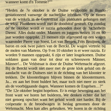
wanneer komt d'n Tommie?”"
“Heden de 7e oktober is de Duitse veldpolitie in Baarlo
gestationeerd vanwege de nachtelijke inbraken. Op de ramen
van de winkels in de Grotestraat zijn plakkaten gehangen met
de tekst: Plunderen wordt met de doodstraf gestraft. Op zondag
de 8e oktober wordt er razzia gehouden door de Sicherheits
Dienst. Alles duikt onder. Mannen en jongens tussen 16 en 60
jaar worden opgepikt. 23 mensen zijn afgevoerd op een wagen
waaronder Pierre van Soest, Lei van Bergen, Frits Bruijnen, de
baron en ook twee paters van de Berckt. De wagen vertrekt bij
de molen van Martens. Op 9 en 10 oktober is er weer razzia. Er
worden 9 mannen opgepakt, 6 zijn er later losgekomen. Duitse
soldaten gaan van deur tot deur en schreeuwen Männer,
Männer!... De Veldstraat is door de Duitse Wehrmacht afgezet.
Bij de Berckt wordt niet meer met de grote klok geluid om de
aandacht van de Duitsers niet in de richting van het klooster te
trekken. De kloosterlingen blijven binnen de kloostermuren.
Ja... en aan het front buldert het, maar toch niet meer zo sterk
als de voorbijgaande dagen. Wanneer komen de Engelsen…?”
“De 12e oktober begint hopeloos. Er is enige beweging aan het
front want we horen het bulderen. We denken echter dat het
niet genoeg opschiet want het geluid wordt niet harder. Bij de
coöperatie is de broodwagen in beslag genomen door de
Wehrmacht. Men kan alles gebruiken. We horen in de richting