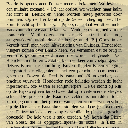
Baarlo is opeens geen Duitser meer te bekennen. We leven in
een militaire toestand. 4 1/2 jaar oorlog, we wachten maar kalm
het front af. Blerick en Venlo worden hevig getroffen door
bommen. Op de Hei komt op de 5e een vliegtuig neer. Het
komt terecht op het huis van Pijpers dat totaal wordt vernield.
Vanavond zien we aan de kant van Venlo een vuurgloed van de
brandende Martinuskerk en de Klaasstraat die nog
aangewakkerd wordt door de hevige wind. Bij Görtz in de
Vergelt heeft men weer inkwartiering van Duitsers. Honderden
vliegers komen over Baarlo heen. We vernemen dat de brug in
Venlo is gebombardeerd maar die wordt niet geraakt. Van
Blerickenaren horen we dat er klein verkeer van voetgangers en
fietsers is over de spoorbrug. Boven Tegelen is een vliegtuig
neergestort. de vliegenier is met een parachute naar beneden
gekomen. Boven de Peel is vanavond (6 november) een
prachtig vuurwerk. Honderden rode balletjes werden de lucht
ingeschoten, ook waren er schijnwerpers. De 8e stond bij Rijs
op de Rijksweg een tankafweer dat op overkomende vliegers
schiet. De prei op de Baarlose velden is inmiddels totaal
kapotgegaan door het graven van gaten voor afweergeschut.
Op de Hert en de Braamhorst stonden vandaag (9 november)
veel Duitse tanks en er is op verschillende plaatsen geschut
opgesteld. De hele weg is stuk gereden. We horen dat Pierre
van Soest, die is opgepakt tijdens de razzia, in Linz in
Oostenrijk is. Sommigen hebben ook Hein Holtackers ontmoet.