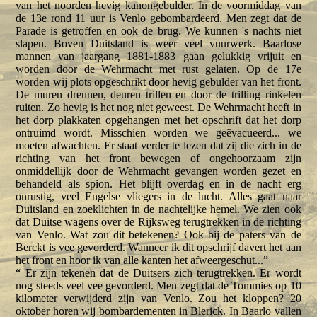
van het noorden hevig kanongebulder. In de voormiddag van
de 13e rond 11 uur is Venlo gebombardeerd. Men zegt dat de
Parade is getroffen en ook de brug. We kunnen 's nachts niet
slapen. Boven Duitsland is weer veel vuurwerk. Baarlose
mannen van jaargang 1881-1883 gaan gelukkig vrijuit en
worden door de Wehrmacht met rust gelaten. Op de 17e
worden wij plots opgeschrikt door hevig gebulder van het front.
De muren dreunen, deuren trillen en door de trilling rinkelen
ruiten. Zo hevig is het nog niet geweest. De Wehrmacht heeft in
het dorp plakkaten opgehangen met het opschrift dat het dorp
ontruimd wordt. Misschien worden we geëvacueerd... we
moeten afwachten. Er staat verder te lezen dat zij die zich in de
richting van het front bewegen of ongehoorzaam zijn
onmiddellijk door de Wehrmacht gevangen worden gezet en
behandeld als spion. Het blijft overdag en in de nacht erg
onrustig, veel Engelse vliegers in de lucht. Alles gaat naar
Duitsland en zoeklichten in de nachtelijke hemel. We zien ook
dat Duitse wagens over de Rijksweg terugtrekken in de richting
van Venlo. Wat zou dit betekenen? Ook bij de paters van de
Berckt is vee gevorderd. Wanneer ik dit opschrijf davert het aan
het front en hoor ik van alle kanten het afweergeschut...”
“ Er zijn tekenen dat de Duitsers zich terugtrekken. Er wordt
nog steeds veel vee gevorderd. Men zegt dat de Tommies op 10
kilometer verwijderd zijn van Venlo. Zou het kloppen? 20
oktober horen wij bombardementen in Blerick. In Baarlo vallen