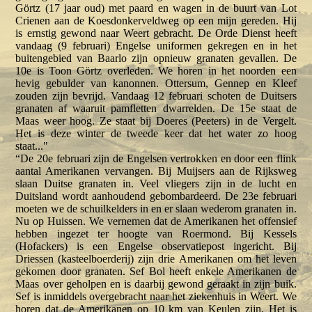
Görtz (17 jaar oud) met paard en wagen in de buurt van Lot
Crienen aan de Koesdonkerveldweg op een mijn gereden. Hij
is ernstig gewond naar Weert gebracht. De Orde Dienst heeft
vandaag (9 februari) Engelse uniformen gekregen en in het
buitengebied van Baarlo zijn opnieuw granaten gevallen. De
10e is Toon Görtz overleden. We horen in het noorden een
hevig gebulder van kanonnen. Ottersum, Gennep en Kleef
zouden zijn bevrijd. Vandaag 12 februari schoten de Duitsers
granaten af waaruit pamfletten dwarrelden. De 15e staat de
Maas weer hoog. Ze staat bij Doeres (Peeters) in de Vergelt.
Het is deze winter de tweede keer dat het water zo hoog
staat..."
“De 20e februari zijn de Engelsen vertrokken en door een flink
aantal Amerikanen vervangen. Bij Muijsers aan de Rijksweg
slaan Duitse granaten in. Veel vliegers zijn in de lucht en
Duitsland wordt aanhoudend gebombardeerd. De 23e februari
moeten we de schuilkelders in en er slaan wederom granaten in.
Nu op Huissen. We vernemen dat de Amerikanen het offensief
hebben ingezet ter hoogte van Roermond. Bij Kessels
(Hofackers) is een Engelse observatiepost ingericht. Bij
Driessen (kasteelboerderij) zijn drie Amerikanen om het leven
gekomen door granaten. Sef Bol heeft enkele Amerikanen de
Maas over geholpen en is daarbij gewond geraakt in zijn buik.
Sef is inmiddels overgebracht naar het ziekenhuis in Weert. We
horen dat de Amerikanen op 10 km van Keulen zijn. Het is