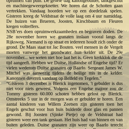
opruimen van puin. De gehele dag kanongebulder, tankgeschut
en machinegeweergeknetter. We horen dat de Schotten gaan
vertrekken. Vandaag hoorden we op een doedelzak spelen.
Gisteren kreeg de Veldstraat de volle laag om 4 uur namiddag.
De huizen van Brueren, Joosten, Kirschbaum en Fleuren
kregen voltreffers.
NSB’ers doen opruimwerkzaamheden en begraven doden. De
28e november horen we granaten inslaan vooral langs de
Rijksweg. Niemand is op straat en iedereen houdt zich onder de
grond. De Maas staat tot Jac Bouten. veel mensen in de Vergelt
moeten vanwege het grondwater hun kelder uit. De 29e
november... we weten niet hoe laat het is. Geen kerkklok die de
tijd aangeeft. Hebben we Duitse, Hollandse of Engelse tijd? Er
vielen wederom Duitse granaten op Baarlo. Sergeant James W.
Mitchel was aanwezig tijdens de heilige mis in de kelder.
Kanonnen daveren vandaag op Belfeld en Tegelen.”
“Gisteren 3 december is Blerick ingenomen, 't gebulder is dus
niet voor niets geweest. Volgens een Engelse majoor zou de
Tommy gisteren 60.000 schoten hebben gelost op Blerick.
Omstreeks 5 uur in de morgen was er gebulder te horen. Een
aantal kinderen van Willem Zeetsen zijn gisteren toen het
Engels geschut voor hun huis bulderde door glas en pannen
gewond. Bij Joosten (Sjinke Pietje) op de Veldstraat had
gisteren weer een tank gestaan. Het huis had van binnen en van
buiten geleden. Duitse granaten zijn weer op Baarlo terecht