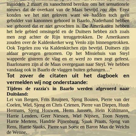
inmiddels 2 maart en vanochtend bereikte ons het sensationele
nieuws dat de overkant van de Maas bevrijd zou zijn. Eerst
konden we het niet geloven want we hadden toch geen
gebulder van kanonnen gehoord in Baarlo. Naderhand hebben
we gehoord dat er niet gevochten is. De Amerikanen hebben
het hele gebied omsingeld en de Duitsers hebben zich zoals
men zegt achter de Rijn teruggetrokken. De Amerikanen
zouden over de Kaldenkerker weg Venlo zijn binnengetrokken.
Ook Tegelen zou via Kaldenkirchen zijn bevrijd. Duitsers zijn
aldaar gevangen genomen. Op het Missiehuis van Steyl
wapperde gisteren de vlag en er werd zo men zegt gefeest.
Baarlonaren zijn al de Maas overgegaan naar Steyl. We hebben
vandaag ook in Baarlo de vlaggen buiten gehangen…”
Tot zover de citaten uit het dagboek en
vermelden wij nog onderstaande:
Tijdens de razzia's in Baarlo werden afgevoerd naar
Duitsland:
Lei van Bergen, Frits Bruijnen, Sjeng Bouten, Pierre van der
Coelen, Wiel, Sjeng en Chris Crienen, Pierre van Diepen, Huub
Hermans, Sjeng Houwen, Herm Janssen, Hein Kühlmann,
Harrie Lenders, Geer Niessen, Wiel Nijssen, Toon Noyen,
Harrie Mertens, Handrie Pijnenburg, Sjaak Praats, Sjeng van
Rens, Harrie Staaks, Pierre van Soest en Baron Max de Weichs
de Wenne.