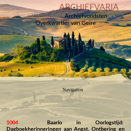
ARCHIEFVARIA
Archiefvondsten
Overkwartier van Gelre
Navigation
1004
Baarlo in Oorlogstijd:
Dagboekherinneringen aan Angst, Ontbering en