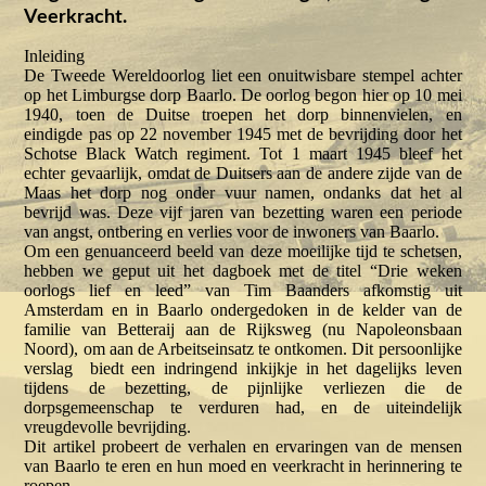
Veerkracht.
Inleiding
De Tweede Wereldoorlog liet een onuitwisbare stempel achter
op het Limburgse dorp Baarlo. De oorlog begon hier op 10 mei
1940, toen de Duitse troepen het dorp binnenvielen, en
eindigde pas op 22 november 1945 met de bevrijding door het
Schotse Black Watch regiment. Tot 1 maart 1945 bleef het
echter gevaarlijk, omdat de Duitsers aan de andere zijde van de
Maas het dorp nog onder vuur namen, ondanks dat het al
bevrijd was. Deze vijf jaren van bezetting waren een periode
van angst, ontbering en verlies voor de inwoners van Baarlo.
Om een genuanceerd beeld van deze moeilijke tijd te schetsen,
hebben we geput uit het dagboek met de titel “Drie weken
oorlogs lief en leed” van Tim Baanders afkomstig uit
Amsterdam en in Baarlo ondergedoken in de kelder van de
familie van Betteraij aan de Rijksweg (nu Napoleonsbaan
Noord), om aan de Arbeitseinsatz te ontkomen. Dit persoonlijke
verslag biedt een indringend inkijkje in het dagelijks leven
tijdens de bezetting, de pijnlijke verliezen die de
dorpsgemeenschap te verduren had, en de uiteindelijk
vreugdevolle bevrijding.
Dit artikel probeert de verhalen en ervaringen van de mensen
van Baarlo te eren en hun moed en veerkracht in herinnering te
roepen.