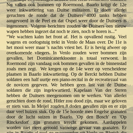
Nu vallen ook bommen op Roermond. Baarlo krijgt de 12e
weer inkwartiering van Duitse militairen. Er doen allerlei
geruchten de ronde dat de Duitsers 4000 tanks hebben
aangevoerd in de Peel en dat Ospel weer door de Duitsers is
ingenomen. Volgens berichten zouden de Duitsers een nieuw
wapen hebben ingezet dat noch te zien, noch te horen is...”
“We wachten kalm het front af. Het is opvallend rustig. Veel
wagens en oorlogstuig trekt in Venlo de Maas over. De 11e is
het mooi weer maar 's nachts vriest het. Er is hevig afweer op
overkomende vliegers. In Venlo zouden weer bommen zijn
gevallen, het Dominicanerklooster is totaal verwoest. In
Roermond zijn vandaag ook bommen gevallen in de binnenstad
zoals men zegt. We kregen op de 14e weer op verscheidene
plaatsen in Baarlo inkwartiering. Op de Berckt hebben Duitse
soldaten een half uurtje een piano-recital in de recreatiezaal van
de novicen gegeven. We hebben geen last van de Duitse
soldaten die zijn ingekwartierd. Kapelaan Van der Steren
hebben de Duitsers meegenomen om te werken. Van allerlei
geruchten doen de rond, Hitler zou dood zijn, maar we geloven
er niets van. In Meijel zouden 8 doden gevallen zijn en er zijn
daar veel huizen stuk. Op de 15e hoorde men Engelse granaten
door de lucht suizen in Baarlo. 'Op den Bosch' en 'Op
Rinckesfort' zijn granaten terecht gekomen. Aardappelen
worden niet meer gerooid vanwege gevaar van granaten. Er
zijn in Baarlo al veel ge-evacueerden uit Venlo en Blerick die