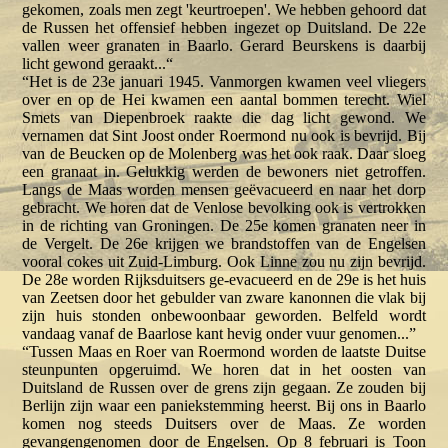
gekomen, zoals men zegt 'keurtroepen'. We hebben gehoord dat
de Russen het offensief hebben ingezet op Duitsland. De 22e
vallen weer granaten in Baarlo. Gerard Beurskens is daarbij
licht gewond geraakt...“
“Het is de 23e januari 1945. Vanmorgen kwamen veel vliegers
over en op de Hei kwamen een aantal bommen terecht. Wiel
Smets van Diepenbroek raakte die dag licht gewond. We
vernamen dat Sint Joost onder Roermond nu ook is bevrijd. Bij
van de Beucken op de Molenberg was het ook raak. Daar sloeg
een granaat in. Gelukkig werden de bewoners niet getroffen.
Langs de Maas worden mensen geëvacueerd en naar het dorp
gebracht. We horen dat de Venlose bevolking ook is vertrokken
in de richting van Groningen. De 25e komen granaten neer in
de Vergelt. De 26e krijgen we brandstoffen van de Engelsen
vooral cokes uit Zuid-Limburg. Ook Linne zou nu zijn bevrijd.
De 28e worden Rijksduitsers ge-evacueerd en de 29e is het huis
van Zeetsen door het gebulder van zware kanonnen die vlak bij
zijn huis stonden onbewoonbaar geworden. Belfeld wordt
vandaag vanaf de Baarlose kant hevig onder vuur genomen...”
“Tussen Maas en Roer van Roermond worden de laatste Duitse
steunpunten opgeruimd. We horen dat in het oosten van
Duitsland de Russen over de grens zijn gegaan. Ze zouden bij
Berlijn zijn waar een paniekstemming heerst. Bij ons in Baarlo
komen nog steeds Duitsers over de Maas. Ze worden
gevangengenomen door de Engelsen. Op 8 februari is Toon