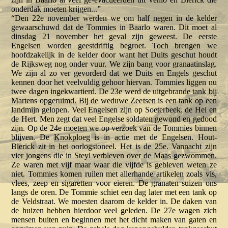
onderdak moeten krijgen...”
“Den 22e november werden we om half negen in de kelder
gewaarschuwd dat de Tommies in Baarlo waren. Dit moet al
dinsdag 21 november het geval zijn geweest. De eerste
Engelsen worden geestdriftig begroet. Toch brengen we
hoofdzakelijk in de kelder door want het Duits geschut houdt
de Rijksweg nog onder vuur. We zijn bang voor granaatinslag.
We zijn al zo ver gevorderd dat we Duits en Engels geschut
kennen door het veelvuldig gehoor hiervan. Tommies liggen nu
twee dagen ingekwartierd. De 23e werd de uitgebrande tank bij
Martens opgeruimd. Bij de weduwe Zeetsen is een tank op een
landmijn gelopen. Veel Engelsen zijn op Soeterbeek, de Hei en
de Hert. Men zegt dat veel Engelse soldaten gewond en gedood
zijn. Op de 24e moeten we op verzoek van de Tommies binnen
blijven. De Knokploeg is in actie met de Engelsen. Hout-
Blerick zit in het oorlogstoneel. Het is de 25e. Vannacht zijn
vier jongens die in Steyl verbleven over de Maas gezwommen.
Ze waren met vijf maar waar die vijfde is gebleven weten ze
niet. Tommies komen ruilen met allerhande artikelen zoals vis,
vlees, zeep en sigaretten voor eieren. De granaten suizen ons
langs de oren. De Tommie schiet een dag later met een tank op
de Veldstraat. We moesten daarom de kelder in. De daken van
de huizen hebben hierdoor veel geleden. De 27e wagen zich
mensen buiten en beginnen met het dicht maken van gaten en