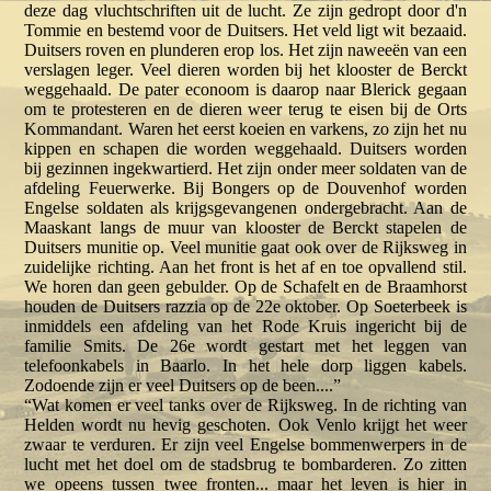
deze dag vluchtschriften uit de lucht. Ze zijn gedropt door d'n
Tommie en bestemd voor de Duitsers. Het veld ligt wit bezaaid.
Duitsers roven en plunderen erop los. Het zijn naweeën van een
verslagen leger. Veel dieren worden bij het klooster de Berckt
weggehaald. De pater econoom is daarop naar Blerick gegaan
om te protesteren en de dieren weer terug te eisen bij de Orts
Kommandant. Waren het eerst koeien en varkens, zo zijn het nu
kippen en schapen die worden weggehaald. Duitsers worden
bij gezinnen ingekwartierd. Het zijn onder meer soldaten van de
afdeling Feuerwerke. Bij Bongers op de Douvenhof worden
Engelse soldaten als krijgsgevangenen ondergebracht. Aan de
Maaskant langs de muur van klooster de Berckt stapelen de
Duitsers munitie op. Veel munitie gaat ook over de Rijksweg in
zuidelijke richting. Aan het front is het af en toe opvallend stil.
We horen dan geen gebulder. Op de Schafelt en de Braamhorst
houden de Duitsers razzia op de 22e oktober. Op Soeterbeek is
inmiddels een afdeling van het Rode Kruis ingericht bij de
familie Smits. De 26e wordt gestart met het leggen van
telefoonkabels in Baarlo. In het hele dorp liggen kabels.
Zodoende zijn er veel Duitsers op de been....”
“Wat komen er veel tanks over de Rijksweg. In de richting van
Helden wordt nu hevig geschoten. Ook Venlo krijgt het weer
zwaar te verduren. Er zijn veel Engelse bommenwerpers in de
lucht met het doel om de stadsbrug te bombarderen. Zo zitten
we opeens tussen twee fronten... maar het leven is hier in