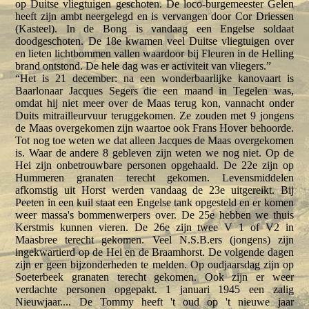
op Duitse vliegtuigen geschoten. De loco-burgemeester Gelen
heeft zijn ambt neergelegd en is vervangen door Cor Driessen
(Kasteel). In de Bong is vandaag een Engelse soldaat
doodgeschoten. De 18e kwamen veel Duitse vliegtuigen over
en lieten lichtbommen vallen waardoor bij Fleuren in de Helling
brand ontstond. De hele dag was er activiteit van vliegers.”
“Het is 21 december: na een wonderbaarlijke kanovaart is
Baarlonaar Jacques Segers die een maand in Tegelen was,
omdat hij niet meer over de Maas terug kon, vannacht onder
Duits mitrailleurvuur teruggekomen. Ze zouden met 9 jongens
de Maas overgekomen zijn waartoe ook Frans Hover behoorde.
Tot nog toe weten we dat alleen Jacques de Maas overgekomen
is. Waar de andere 8 gebleven zijn weten we nog niet. Op de
Hei zijn onbetrouwbare personen opgehaald. De 22e zijn op
Hummeren granaten terecht gekomen. Levensmiddelen
afkomstig uit Horst werden vandaag de 23e uitgereikt. Bij
Peeten in een kuil staat een Engelse tank opgesteld en er komen
weer massa's bommenwerpers over. De 25e hebben we thuis
Kerstmis kunnen vieren. De 26e zijn twee V 1 of V2 in
Maasbree terecht gekomen. Veel N.S.B.ers (jongens) zijn
ingekwartierd op de Hei en de Braamhorst. De volgende dagen
zijn er geen bijzonderheden te melden. Op oudjaarsdag zijn op
Soeterbeek granaten terecht gekomen. Ook zijn er weer
verdachte personen opgepakt. 1 januari 1945 een zalig
Nieuwjaar.... De Tommy heeft 't oud op 't nieuwe jaar