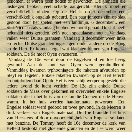
gekomen, er waren geen doden of gewonden. De granaten die
insloegen hebben veel schade aangericht. Blerick moet er
verschrikkelijk uitzien. Op de Hei is op 5 december een
verschrikkelijk ongeluk gebeurd. Een paar jongens zijn op slag
gedood door het spelen met een landmijn. 6 december... een
Sint-Nicolaas als vandaag hebben we nooit gehad. De sint heeft
helemaal niets gereden, zelfs geen speculaasmannetje. Vandaag
vallen weer Duitse granaten. Vandaag 8 december weer links
en rechts Duitse granaten ingeslagen onder andere op de Bong
en de Hert. Er komen nogal wat klachten binnen van Engelse
soldaten. De 9e moet Oyen evacueren...”
“Vandaag de 10e werd door de Engelsen af en toe hevig
gevuurd. Aan de kant van Oyen werd gemitrailleurd.
Vanmiddag kwamen typhoonjagers die raketten afvuurden op
Steyl en Tegelen. Enkele raketten kwamen op de Hert terecht
en ontploften daar. Op de Hei is een schijnwerper opgesteld die
iedere avond de lucht verlicht. De 12e zijn enkele Duitse
soldaten de Maas over gekomen en overvielen enkele Engelse
soldaten die in het huis van de familie Coenen op de Heuvel
waren. In het huis werden handgranaten geworpen. Een
Engelse soldaat werd gedood en twee gewond. In de Meeren is
druk verkeer van Engels materiaal. De 15e brandde het huis
van Heeskens af door onvoorzichtigheid van Engelse soldaten
met benzine. De Tommy heeft de 16e december de kerk van
Belfeld bestookt met gloeiende granaten en de 17e werd weer