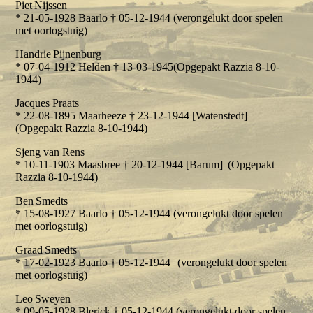
Piet Nijssen
* 21-05-1928 Baarlo † 05-12-1944 (verongelukt door spelen
met oorlogstuig)
Handrie Pijnenburg
* 07-04-1912 Helden † 13-03-1945(Opgepakt Razzia 8-10-
1944)
Jacques Praats
* 22-08-1895 Maarheeze † 23-12-1944 [Watenstedt]
(Opgepakt Razzia 8-10-1944)
Sjeng van Rens
* 10-11-1903 Maasbree † 20-12-1944 [Barum] (Opgepakt
Razzia 8-10-1944)
Ben Smedts
* 15-08-1927 Baarlo † 05-12-1944 (verongelukt door spelen
met oorlogstuig)
Graad Smedts
* 17-02-1923 Baarlo † 05-12-1944 (verongelukt door spelen
met oorlogstuig)
Leo Sweyen
* 09-05-1928 Blerick † 05-12-1944 (verongelukt door spelen