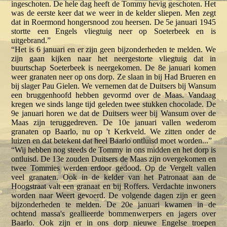
ingeschoten. De hele dag heeft de Tommy hevig geschoten. Het
was de eerste keer dat we weer in de kelder sliepen. Men zegt
dat in Roermond hongersnood zou heersen. De 5e januari 1945
stortte een Engels vliegtuig neer op Soeterbeek en is
uitgebrand.”
“Het is 6 januari en er zijn geen bijzonderheden te melden. We
zijn gaan kijken naar het neergestorte vliegtuig dat in
buurtschap Soeterbeek is neergekomen. De 8e januari komen
weer granaten neer op ons dorp. Ze slaan in bij Had Brueren en
bij slager Pau Gielen. We vernemen dat de Duitsers bij Wansum
een bruggenhoofd hebben gevormd over de Maas. Vandaag
kregen we sinds lange tijd geleden twee stukken chocolade. De
9e januari horen we dat de Duitsers weer bij Wansum over de
Maas zijn teruggedreven. De 10e januari vallen wederom
granaten op Baarlo, nu op 't Kerkveld. We zitten onder de
luizen en dat betekent dat heel Baarlo ontluisd moet worden...”
“Wij hebben nog steeds de Tommy in ons midden en het dorp is
ontluisd. De 13e zouden Duitsers de Maas zijn overgekomen en
twee Tommies werden erdoor gedood. Op de Vergelt vallen
veel granaten. Ook in de kelder van het Patronaat aan de
Hoogstraat valt een granaat en bij Roffers. Verdachte inwoners
worden naar Weert gevoerd. De volgende dagen zijn er geen
bijzonderheden te melden. De 20e januari kwamen in de
ochtend massa's geallieerde bommenwerpers en jagers over
Baarlo. Ook zijn er in ons dorp nieuwe Engelse troepen