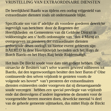
VRIJSTELLING VAN EXTRAORDINAIRE DIENSTEN
De heerlijkheid Baarlo was tijdens een oorlog vrijgesteld van
extraordinaire diensten zoals uit onderstaande blijkt.
Specificatie soo van d’ adelijke als voordere goederen dewelcke
ingevolgh van berichten door de Regenten der
Heerlijkheden en Gemeentens van dit Gelderse District in
voldoeninghe aen s’ hoffs ordonnantie van den 4 Martij a.r.
overgegeven int presteren der extraordinaire diensten
geduerende desen oorlogh tot hiertoe exemt gebleven sijn:
BAERLO In dese Heerlijkheijdt bevinden sich het Huys de
Borch Baerlo en het Huys Raij beide Riddermatigh.
Het huis De Birckt soude voor dato niet gedient hebben. Der
oirsaecke de Besitters van’t selve waeren geweest mitheeren tot
Baerlo, dat den tegenwoordigen besitter den heer Baron d’ Olne
continueerde den selven vrijdomb te genieten voorts de
volgende ses hoven* van’t presteren der extraordinairen
diensten eximeerden onder voorgeven dat sij dienaengaaende
soude vercregen hebben een special previlegie van vrijdomb
ende dat dienvolgens d’andere ingesetene de diensten voor de
voorgemeldte heeren moesten doen, dewelcke meestal ¼ deel
van de geheele gemeente uijtmaeken, dus mittet Huijs de Birckt
.