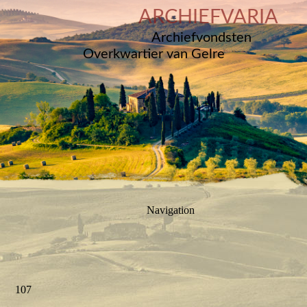
ARCHIEFVARIA
Archiefvondsten
Overkwartier van Gelre
Navigation
107