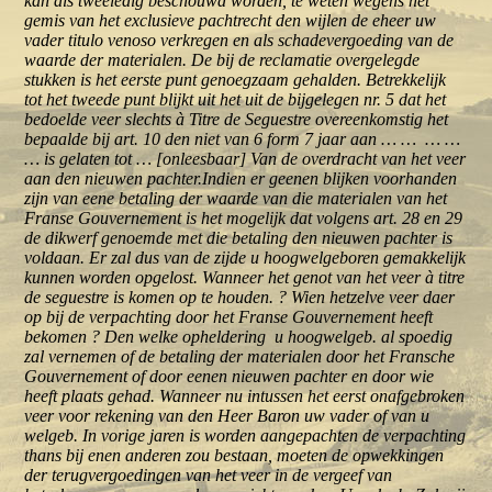
kan als tweeledig beschouwd worden, te weten wegens het
gemis van het exclusieve pachtrecht den wijlen de eheer uw
vader titulo venoso verkregen en als schadevergoeding van de
waarde der materialen. De bij de reclamatie overgelegde
stukken is het eerste punt genoegzaam gehalden. Betrekkelijk
tot het tweede punt blijkt uit het uit de bijgelegen nr. 5 dat het
bedoelde veer slechts à Titre de Seguestre overeenkomstig het
bepaalde bij art. 10 den niet van 6 form 7 jaar aan … … … …
… is gelaten tot … [onleesbaar] Van de overdracht van het veer
aan den nieuwen pachter.Indien er geenen blijken voorhanden
zijn van eene betaling der waarde van die materialen van het
Franse Gouvernement is het mogelijk dat volgens art. 28 en 29
de dikwerf genoemde met die betaling den nieuwen pachter is
voldaan. Er zal dus van de zijde u hoogwelgeboren gemakkelijk
kunnen worden opgelost. Wanneer het genot van het veer à titre
de seguestre is komen op te houden. ? Wien hetzelve veer daer
op bij de verpachting door het Franse Gouvernement heeft
bekomen ? Den welke opheldering u hoogwelgeb. al spoedig
zal vernemen of de betaling der materialen door het Fransche
Gouvernement of door eenen nieuwen pachter en door wie
heeft plaats gehad. Wanneer nu intussen het eerst onafgebroken
veer voor rekening van den Heer Baron uw vader of van u
welgeb. In vorige jaren is worden aangepachten de verpachting
thans bij enen anderen zou bestaan, moeten de opwekkingen
der terugvergoedingen van het veer in de vergeef van