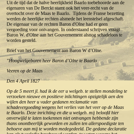
Uit de tijd dat de halve heerlijkheid Baarlo toebehoorde aan de
eigenaren van De Berckt stamt ook het veer-recht van de
overtocht over de Maas te Baarlo. Tijdens de Franse bezetting
werden de heerlijke rechten alsmede het leenstelsel afgeschaft.
De eigenaar van de rechten Baron d'Olne had er geen
vergoeding voor ontvangen. In onderstaand schrijven vraagt
Baron W. d'Olne aan het Gouvernement alsnog schadeloos te
worden gesteld.
Brief van het Gouvernement aan Baron W d’Olne.
"Hoogwelgeboren heer Baron d’Olne te Baarlo
Veeren op de Maas
Den 4 April 1827
Op de 5 meert jl. had ik de eer u welgeb. te stellen mondeling te
verzoeken nieuwe en positieve inlichtingen opzigtelijk aen den
wijlen den heer u vader gedanen reclamatie van
schadevergoeding wegens het verlies van het veer op de Maas
te Baarlo. Deze inrichting en die u welgeb. mij beloofd hier
onverwijld te laten toekennen niet ontvangen hebbende zijn
thans onontbeerlijk geworden en zullen ten allerspoedigste ten
behoeve aan mij te worden medegedeeld. De gedane declaratie