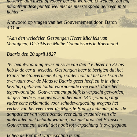
hetzelve aan uwen opvolger gericht worden. U welgeb. Zal mij
nu ontrent dese punten wel met de meeste spoed gelieven in te
lichten."
Antwoord op vragen van het Gouvernement door Baron
d’Olne:
"
Aan den weledelen Gestrengen Heere Michiels van
Verduijnen, Distrikts en Militie Commissaris te Roermond
Baarlo den 20 april 1827
Ter beantwoording uwer missive van den 4 e dezer no 32 bis
heb ik de eer u weledel. Gestrengen heer te berigten dat het
Fransche Gouvernement mijn vader noit uit het bezit van de
overvaart over de Maas te Baarlo gezet heeft en is in zijne
bezitting gebleven totdat voornoemde overvaart door het
tegenwoordige Gouvernement publijk is verpacht geworden,
dit geschiede wie ik geloove in het jaar 1815, waarop mijn
vader eene reklamatie voor schadevergoeding wegens het
verlies van het veer over de Maas te Baarlo indiende, door de
aanpachter van voornoemde veer zijnd ervaarde van die
materialen niet betaald worden, ook niet door het Fransche
Gouvernement, dewijl dat nooit tot verpachting is overgegaan.
Ik heb de Eer met ware Achting te zijn.