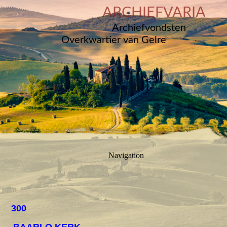
ARCHIEFVARIA
Archiefvondsten
Overkwartier van Gelre
Navigation
300