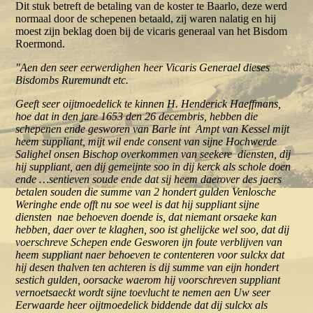
Dit stuk betreft de betaling van de koster te Baarlo, deze werd
normaal door de schepenen betaald, zij waren nalatig en hij
moest zijn beklag doen bij de vicaris generaal van het Bisdom
Roermond.
"Aen den seer eerwerdighen heer Vicaris Generael dieses
Bisdombs Ruremundt etc.
Geeft seer oijtmoedelick te kinnen H. Henderick Haeffmans,
hoe dat in den jare 1653 den 26 decembris, hebben die
schepenen ende gesworen van Barle int Ampt van Kessel mijt
heem suppliant, mijt wil ende consent van sijne Hochwerde
Salighel onsen Bischop overkommen van seekere diensten, dij
hij suppliant, aen dij gemeijnte soo in dij kerck als schole doen
ende …sentieven soude ende dat sij heem daerover des jaers
betalen souden die summe van 2 hondert gulden Venlosche
Weringhe ende offt nu soe weel is dat hij suppliant sijne
diensten nae behoeven doende is, dat niemant orsaeke kan
hebben, daer over te klaghen, soo ist ghelijcke wel soo, dat dij
voerschreve Schepen ende Gesworen ijn foute verblijven van
heem suppliant naer behoeven te contenteren voor sulckx dat
hij desen thalven ten achteren is dij summe van eijn hondert
sestich gulden, oorsacke waerom hij voorschreven suppliant
vernoetsaeckt wordt sijne toevlucht te nemen aen Uw seer
Eerwaarde heer oijtmoedelick biddende dat dij sulckx als