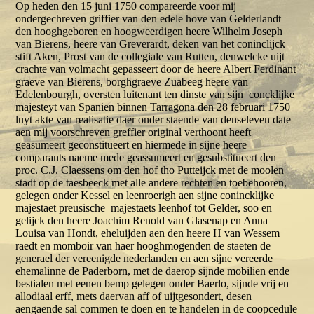
Op heden den 15 juni 1750 compareerde voor mij
ondergechreven griffier van den edele hove van Gelderlandt
den hooghgeboren en hoogweerdigen heere Wilhelm Joseph
van Bierens, heere van Greverardt, deken van het coninclijck
stift Aken, Prost van de collegiale van Rutten, denwelcke uijt
crachte van volmacht gepasseert door de heere Albert Ferdinant
graeve van Bierens, borghgraeve Zuabeeg heere van
Edelenbourgh, oversten luitenant ten dinste van sijn concklijke
majesteyt van Spanien binnen Tarragona den 28 februari 1750
luyt akte van realisatie daer onder staende van denseleven date
aen mij voorschreven greffier original verthoont heeft
geasumeert geconstitueert en hiermede in sijne heere
comparants naeme mede geassumeert en gesubstitueert den
proc. C.J. Claessens om den hof tho Putteijck met de moolen
stadt op de taesbeeck met alle andere rechten en toebehooren,
gelegen onder Kessel en leenroerigh aen sijne conincklijke
majestaet preusische majestaets leenhof tot Gelder, soo en
gelijck den heere Joachim Renold van Glasenap en Anna
Louisa van Hondt, eheluijden aen den heere H van Wessem
raedt en momboir van haer hooghmogenden de staeten de
generael der vereenigde nederlanden en aen sijne vereerde
ehemalinne de Paderborn, met de daerop sijnde mobilien ende
bestialen met eenen bemp gelegen onder Baerlo, sijnde vrij en
allodiaal erff, mets daervan aff of uijtgesondert, desen
aengaende sal commen te doen en te handelen in de coopcedule