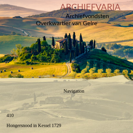
ARCHIEFVARIA
Archiefvondsten
Overkwartier van Gelre
Navigation
410
Hongersnood in Kessel 1729