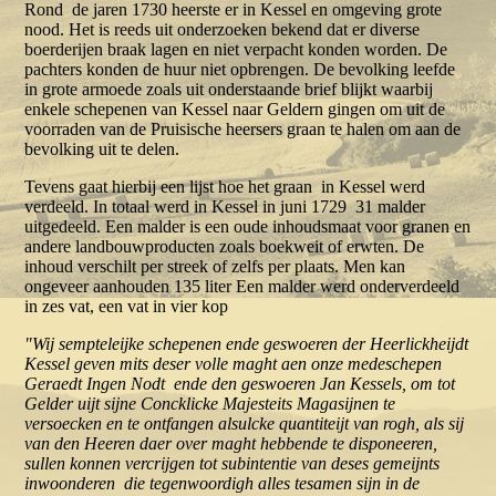
Rond de jaren 1730 heerste er in Kessel en omgeving grote
nood. Het is reeds uit onderzoeken bekend dat er diverse
boerderijen braak lagen en niet verpacht konden worden. De
pachters konden de huur niet opbrengen. De bevolking leefde
in grote armoede zoals uit onderstaande brief blijkt waarbij
enkele schepenen van Kessel naar Geldern gingen om uit de
voorraden van de Pruisische heersers graan te halen om aan de
bevolking uit te delen.
Tevens gaat hierbij een lijst hoe het graan in Kessel werd
verdeeld. In totaal werd in Kessel in juni 1729 31 malder
uitgedeeld. Een malder is een oude inhoudsmaat voor granen en
andere landbouwproducten zoals boekweit of erwten. De
inhoud verschilt per streek of zelfs per plaats. Men kan
ongeveer aanhouden 135 liter Een malder werd onderverdeeld
in zes vat, een vat in vier kop
"Wij sempteleijke schepenen ende geswoeren der Heerlickheijdt
Kessel geven mits deser volle maght aen onze medeschepen
Geraedt Ingen Nodt ende den geswoeren Jan Kessels, om tot
Gelder uijt sijne Concklicke Majesteits Magasijnen te
versoecken en te ontfangen alsulcke quantiteijt van rogh, als sij
van den Heeren daer over maght hebbende te disponeeren,
sullen konnen vercrijgen tot subintentie van deses gemeijnts
inwoonderen die tegenwoordigh alles tesamen sijn in de