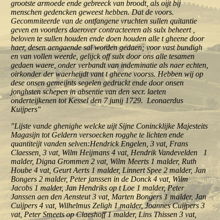
grootste armoede ende gebreeck van broodt, als oijt bij
menschen gedencken geweest hebben. Dat de voors.
Gecommiteerde van de ontfangene vruchten sullen quitantie
geven en voorders daerover contracteeren als sulx beheert ,
beloven te sullen houden ende doen houden alle t gheene door
haer, desen aengaende sal worden gedaen; voor vast bundigh
en van vollen weerde, gelijck off sulx door ons alle tesamen
gedaen waere, onder verbandt van indeminatie als naer echten,
oirkonder der waerheijdt vant t gheene voorss. Hebben wij op
dese onsen gemeijnts segelen gedruckt ende door onsen
jonghsten schepen in absentie van den secr. laeten
onderteijkenen tot Kessel den 7 junij 1729. Leonaerdus
Kuijpers"
"Lijste vande ghenighe welcke uijt Sijne Conincklijke Majesteits
Magasijn tot Geldern versoecken rogghe te lichten ende
quantiteijt vanden selven:Hendrick Engelen, 3 vat, Frans
Claessen, 3 vat, Wilm Heijmans 4 vat, Hendrik Vandevelden 1
malder, Digna Grommen 2 vat, Wilm Meerts 1 malder, Ruth
Hoube 4 vat, Geurt Aerts 1 malder, Linnert Spee 2 malder, Jan
Bongers 2 malder, Peter janssen in de Donck 4 vat, Wilm
Jacobs 1 malder, Jan Hendriks op t Loe 1 malder, Peter
Janssen aen den Aensteut 3 vat, Marten Bongers 1 malder, Jan
Cuijpers 4 vat, Wilhelmus Zeligh 1 malder, Joannes Cuijpers 3
vat, Peter Smeets op Claeshoff 1 malder, Lins Thissen 3 vat,