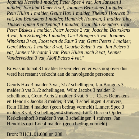
Joannes Kessels 1 malder, Peter Spee 4 vat, Jan Janssen 1
malder, Joachim Dener 5 vat, Joannes Beurskens 1 malder,
Rein Hillen 1 malder, Geurt Hax 1 malder, Theunis Houwen 2
vat, Jan Beurskens 1 malder, Hendrick Houwen, 1 malder, Lins
Thissen opden Kerckenhoff 1 malder, 3 vat, Jan Reinders 3 vat,
Peter Büskes 1 malder, Peter Jacobs 2 vat, Joachim Beurskens
4 vat, Jan Schaeffels 1 malder, Gerit Bongers 3 vat, Joannes
Winckens 3 vat, Joost van de Saur 3 vat, Geret Peters 1 malder,
Geret Meerts 1 malder 3 vat, Geurtie Zelen 3 vat, Jan Peters 3
vat, Linnert Verhardt 3 vat, Rein Hillen noch 3 vat, Lennet
Vandervelden 3 vat, Aloff Peters 4 vat."
Er was in totaal 31 malder te verdelen en er was nog over dus
werd het restant verkocht aan de navolgende personen:
Geurts Hax 3 malder 3 vat, 31/2 schellingen, Jan Bongers 3
malder 3 vat 31/2 schellingen, Wilm Jacobs 3 malder 2
schellingen, Geurt Aerts 2 malder 3 vat, 5 …, Claes Beurskens
en Hendrik Jacobs 3 malder, 3 vat, 3 schellingen 4 stuivers,
Rein Hillen 4 malder, (geen bedrag vermeld) Linnert Spee 3
malder 3 vat, 3 schellingen 4 stuivers, Lins Thissen Opden
Kerkckenhoff 3 malder 3 vat, 3 schellingen 4 stuivers, Jan
Hendriks op t Loe 4 malder. (geen bedrag vermeld)
Bron: RHCL 01.038 nr. 288