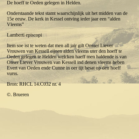
De hoeff te Oeden gelegen in Helden.
Onderstaande tekst stamt waarschijnlijk uit het midden van de
15e eeuw. De kerk in Kessel ontving ieder jaar een “alden
Vleems”
Lamberti episcopi
Item soe ist te weten dat men all jair gilt Onsser Liever
Vrouwen van Kessell eijnen alden vleems uter den hoeff te
Oeden gelegen te Helden welcken haeff men haldende is van
Onser Liever Vrouwen van Kessell ind denen vleems heben
Evert van Oeden ende Cunne in oer tijt besat op den hoeff
vurss.
Bron: RHCL 14.C032 nr. 4
©. Brueren