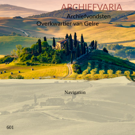
ARCHIEFVARIA
Archiefvondsten
Overkwartier van Gelre
Navigation
601