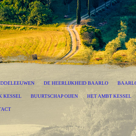
MIDDELEEUWEN
DE HEERLIJKHEID BAARLO
BAARLO
K KESSEL
BUURTSCHAP OIJEN
HET AMBT KESSEL
TACT