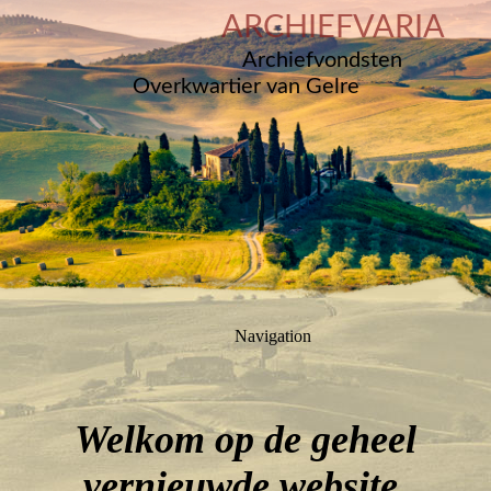
ARCHIEFVARIA
Archiefvondsten
Overkwartier van Gelre
Navigation
Welkom op de geheel
vernieuwde website.