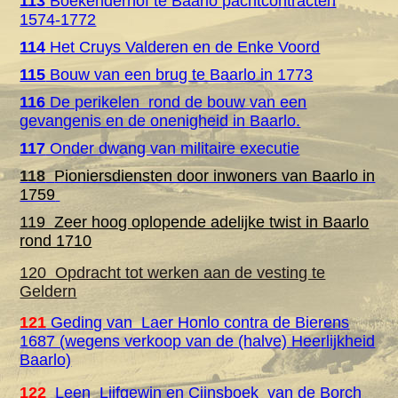
113
Boekenderhof te Baarlo pachtcontracten
1574-1772
114
Het Cruys Valderen en de Enke Voord
115
Bouw van een brug te Baarlo in 1773
116
De perikelen rond de bouw van een
gevangenis en de onenigheid in Baarlo.
117
Onder dwang van militaire executie
118
Pioniersdiensten door inwoners van Baarlo in
1759
119 Zeer hoog oplopende adelijke twist in Baarlo
rond 1710
120 Opdracht tot werken aan de vesting te
Geldern
121
Geding van Laer Honlo contra de Bierens
1687 (wegens verkoop van de (halve) Heerlijkheid
Baarlo)
122
Leen Lijfgewin en Cijnsboek van de Borch