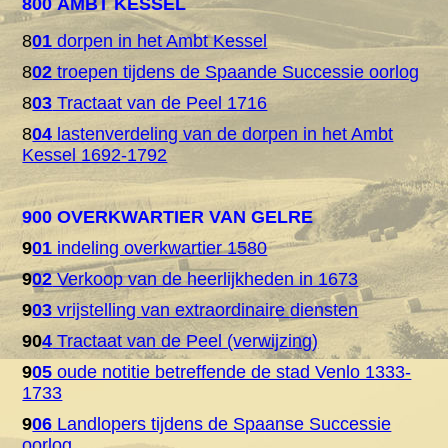
800 AMBT KESSEL
8
01
dorpen in het Ambt Kessel
8
02
troepen tijdens de Spaande Successie oorlog
8
03
Tractaat van de Peel 1716
8
04
lastenverdeling van de dorpen in het Ambt
Kessel 1692-1792
900 OVERKWARTIER VAN GELRE
9
01
indeling overkwartier 1580
9
02
Verkoop van de heerlijkheden in 1673
9
03
vrijstelling van extraordinaire diensten
90
4
Tractaat van de Peel (verwijzing)
9
05
oude notitie betreffende de stad Venlo 1333-
1733
9
06
Landlopers tijdens de Spaanse Successie
oorlog