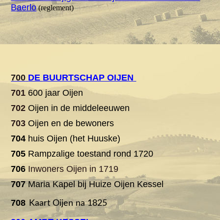
Baerlo
(reglement)
700
DE
BUURTSCHAP OIJEN
701
600 jaar Oijen
702
Oijen in de middeleeuwen
703
Oijen en de bewoners
704
huis Oijen (het Huuske)
705
Rampzalige toestand rond 1
720
706
Inwoners Oijen in 1719
707
Maria Kapel bij Huize Oijen Kessel
708
Kaart Oijen na 1825