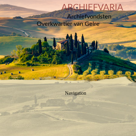
ARCHIEFVARIA
Archiefvondsten
Overkwartier van Gelre
Navigation