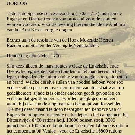
OOR
Tijdens de Spaanse successieoorlog (1702-1713) moesten de
Engelse en Deense troepen van proviand voor de paarden
worden voorzien. Voor de levering hiervan diende de Ambtman
van het Amt Kessel zorg te dragen.
Extract uuijt de resolutie van de Hoog Mogende Heeren
Raaden van Staaten der Verenigde Nederlanden.
Donderdag den 6 Meij 1706
Sijn geexhibeert de marshroutes welcke de Engelsche ende
Deensche regimenten sullen houden in het marcheren na het
leger, mitsgaders de uuijtrekening van fouragie, stroo, piquetten
en brand, welcke deselve sullen van nooden hebben voor soo
veel se sullen passeren over den bodem van den staat waer op
gedelibereert sijnde is is oinder anderen goedt gevonden en
verstaan dat geordonneert sal worden, gelijk geordonneert
wordt bij dese aan de amptman van het ampt van Kessel den
13e meij deser maand te doen besorghen ten behoeve van d’
Engelsche trouppen treckende na het leger in het campement bij
Blitterswijck 8400 rations hoij, 13000 bossen stroij, 3500
piquetten en 100 karren brandthoudt: item den 14 ende is dito in
het campement bij Venloe voor de Engelsche 16800 rations