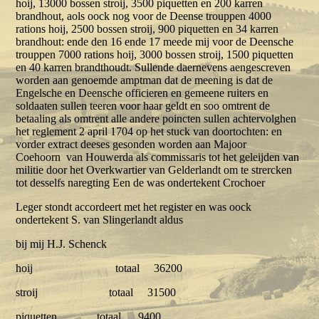
hoij, 13000 bossen stroij, 3500 piquetten en 200 karren
brandhout, aols oock nog voor de Deense trouppen 4000
rations hoij, 2500 bossen stroij, 900 piquetten en 34 karren
brandhout: ende den 16 ende 17 meede mij voor de Deensche
trouppen 7000 rations hoij, 3000 bossen stroij, 1500 piquetten
en 40 karren brandthoudt. Sullende daernevens aengescreven
worden aan genoemde amptman dat de meening is dat de
Engelsche en Deensche officieren en gemeene ruiters en
soldaaten sullen teeren voor haar geldt en soo omtrent de
betaaling als omtrent alle andere poincten sullen achtervolghen
het reglement 2 april 1704 op het stuck van doortochten: en
vorder extract deeses gesonden worden aan Majoor
Coehoorn van Houwerda als commissaris tot het geleijden van
militie door het Overkwartier van Gelderlandt om te strercken
tot desselfs naregting Een de was ondertekent Crochoer
Leger stondt accordeert met het register en was oock
ondertekent S. van Slingerlandt aldus
bij mij H.J. Schenck
hoij totaal 36200
stroij totaal 31500
piquetten totaal 9400